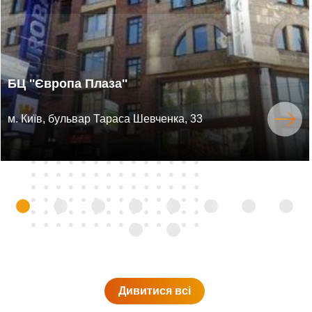
БЦ ''Європа Плаза''
м. Київ, бульвар Тараса Шевченка, 33
Дивитися всi