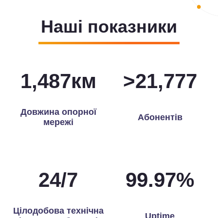
Наші показники
1,496
км
>
21,935
Довжина опорної
Абонентів
мережі
24
/
7
99.97
%
Цілодобова технічна
Uptime