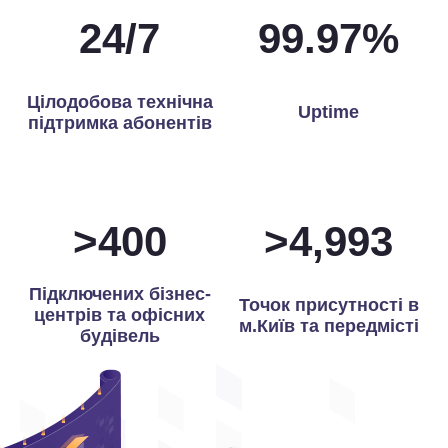
24
/
7
99.97
%
Цілодобова технічна
Uptime
підтримка абонентів
>
400
>
5,000
Підключених бізнес-
Точок присутності в
центрів та офісних
м.Київ та передмісті
будівель