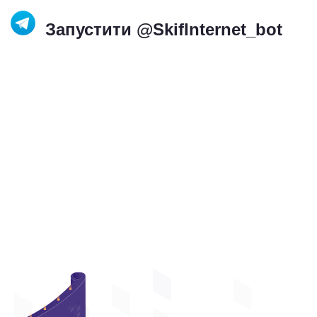
Запустити @SkifInternet_bot