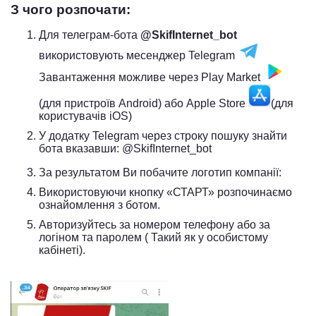
З чого розпочати:
Для телеграм-бота
@SkifInternet_bot
використовують месенджер Telegram
Завантаження можливе через
Play Market
(для пристроїв Android) або
Apple Store
(д
ля
користувачів iOS)
У додатку Telegram через строку пошуку знайти
бота вказавши: @SkifInternet_bot
За результатом Ви побачите логотип компанії:
Використовуючи кнопку «СТАРТ» розпочинаємо
ознайомлення з ботом.
Авторизуйтесь за номером телефону або за
логіном та паролем ( Такий як у особистому
кабінеті).